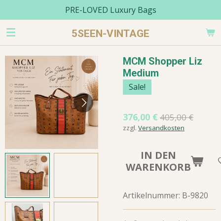
PRE-LOVED Luxury Bags
Zum
Hauptinhalt
5SEEN-VINTAGE
springen
MCM Shopper Liz
Medium
Sale!
376,00 €
405,00 €
zzgl.
Versandkosten
IN DEN
WARENKORB
Artikelnummer:
B-9820