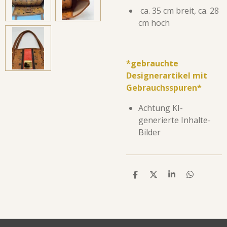
ca. 35 cm breit, ca. 28
cm hoch
*gebrauchte
Designerartikel mit
Gebrauchsspuren*
Achtung KI-
generierte Inhalte-
Bilder
T
T
T
T
E
E
E
E
I
I
I
I
L
L
L
L
E
E
E
E
N
N
N
N