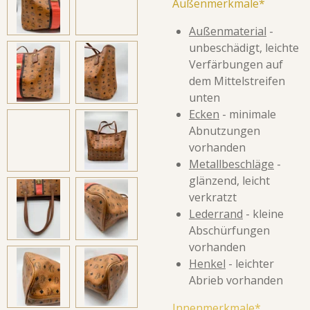
Außenmerkmale*
Außenmaterial
-
unbeschädigt, leichte
Verfärbungen auf
dem Mittelstreifen
unten
Ecken
- minimale
Abnutzungen
vorhanden
Metallbeschläge
-
glänzend, leicht
verkratzt
Lederrand
- kleine
Abschürfungen
vorhanden
Henkel
- leichter
Abrieb vorhanden
Innenmerkmale*