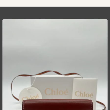
T
A
G
R
A
M