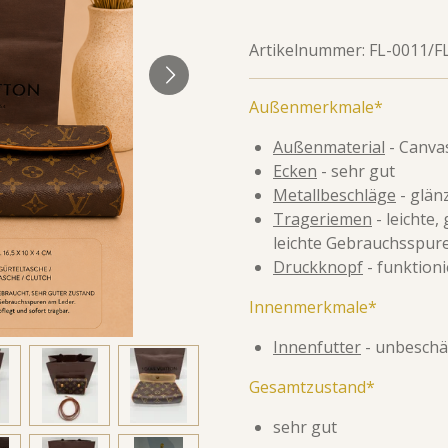
Artikelnummer:
FL-0011/F
Außenmerkmale*
Außenmaterial
- Canva
Ecken
- sehr gut
Metallbeschläge
- glän
Trageriemen
- leichte,
leichte Gebrauchsspu
Druckknopf
- funktioni
Innenmerkmale*
Innenfutter
- unbeschä
Gesamtzustand*
sehr gut