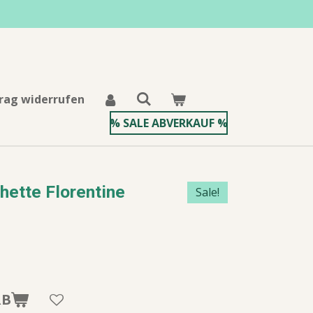
rag widerrufen
% SALE ABVERKAUF %
hette Florentine
Sale!
RB