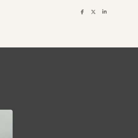
T
T
T
E
E
E
I
I
I
L
L
L
E
E
E
N
N
N