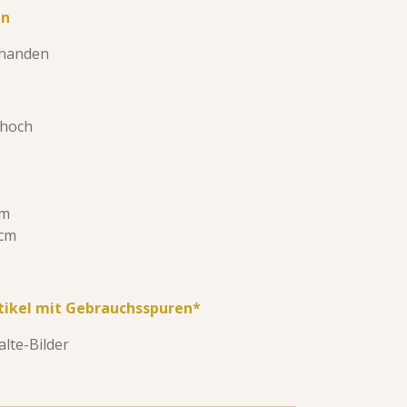
en
rhanden
 hoch
cm
7cm
tikel mit Gebrauchsspuren*
lte-Bilder