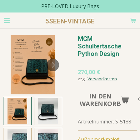
PRE-LOVED Luxury Bags
Zum
Hauptinhalt
5SEEN-VINTAGE
springen
MCM
Schultertasche
Python Design
270,00 €
zzgl.
Versandkosten
IN DEN
WARENKORB
Artikelnummer:
S-5188
Außenmerkmale*