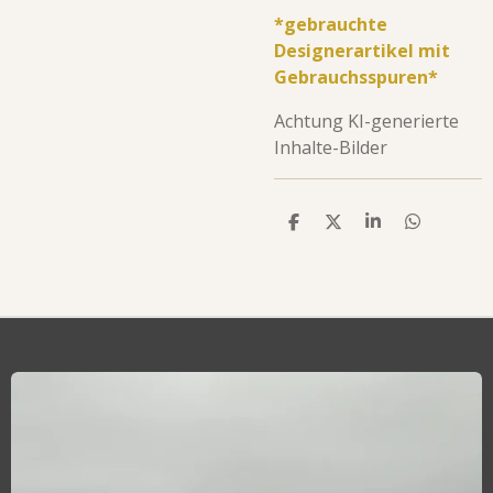
*gebrauchte
Designerartikel mit
Gebrauchsspuren*
Achtung KI-generierte
Inhalte-Bilder
T
T
T
T
E
E
E
E
I
I
I
I
L
L
L
L
E
E
E
E
N
N
N
N