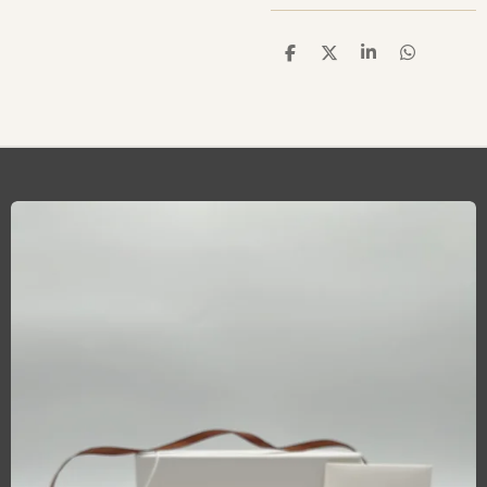
T
T
T
T
E
E
E
E
I
I
I
I
L
L
L
L
E
E
E
E
N
N
N
N