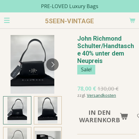
PRE-LOVED Luxury Bags
Zum
Hauptinhalt
5SEEN-VINTAGE
springen
John Richmond
Schulter/Handtasch
e 40% unter dem
Neupreis
Sale!
78,00 €
130,00 €
zzgl.
Versandkosten
IN DEN
WARENKORB